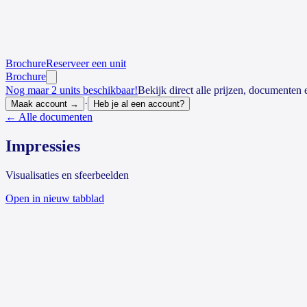
Brochure
Reserveer een unit
Brochure
Nog maar 2 units beschikbaar!
Bekijk direct alle prijzen, documenten 
·
Maak account →
Heb je al een account?
← Alle documenten
Impressies
Visualisaties en sfeerbeelden
Open in nieuw tabblad