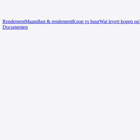
Rendement
Maandlast & rendement
Koop vs huur
Wat levert kopen op
Documenten