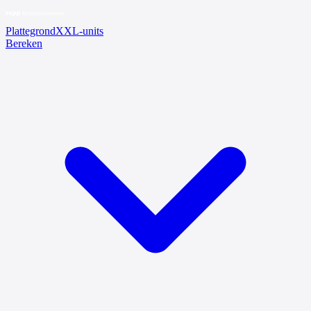
Plattegrond
XXL-units
Bereken