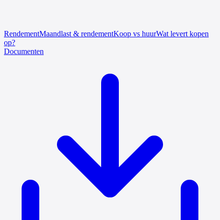
Rendement
Maandlast & rendement
Koop vs huur
Wat levert kopen
op?
Documenten